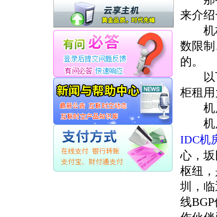
来介绍
机柜租
数限制
的。
以下就
柜租用
机房
机房
IDC机
心，坂
枢纽，
圳，临
线BG